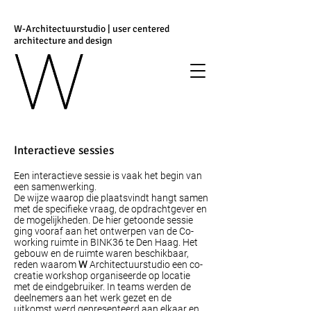
W-Architectuurstudio | user centered
architecture and design
Interactieve sessies
Een interactieve sessie is vaak het begin van
een samenwerking.
De wijze waarop die plaatsvindt hangt samen
met de specifieke vraag, de opdrachtgever en
de mogelijkheden. De hier getoonde sessie
ging vooraf aan het ontwerpen van de
Co-
working ruimte
in BINK36 te Den Haag. Het
gebouw en de ruimte waren beschikbaar,
reden waarom
W
Architectuurstudio een
co-
creatie workshop
organiseerde op locatie
met de eindgebruiker. In teams werden de
deelnemers aan het werk gezet en de
uitkomst werd gepresenteerd aan elkaar en