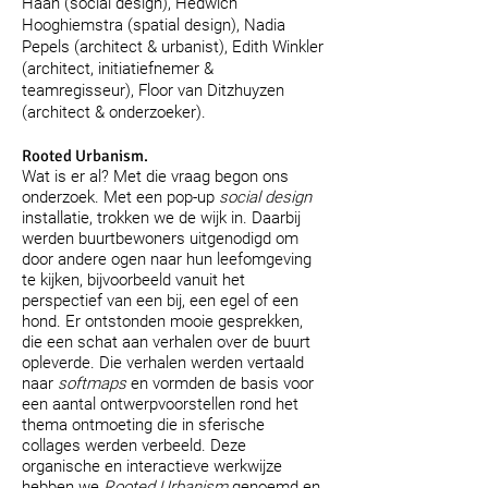
Haan (social design), Hedwich
Hooghiemstra (spatial design), Nadia
Pepels (architect & urbanist), Edith Winkler
(architect, initiatiefnemer &
teamregisseur), Floor van Ditzhuyzen
(architect & onderzoeker).
Rooted Urbanism.
Wat is er al? Met die vraag begon ons
onderzoek. Met een pop-up
social design
installatie, trokken we de wijk in. Daarbij
werden buurtbewoners uitgenodigd om
door andere ogen naar hun leefomgeving
te kijken, bijvoorbeeld vanuit het
perspectief van een bij, een egel of een
hond. Er ontstonden mooie gesprekken,
die een schat aan verhalen over de buurt
opleverde. Die verhalen werden vertaald
naar
softmaps
en vormden de basis voor
een aantal ontwerpvoorstellen rond het
thema ontmoeting die in sferische
collages werden verbeeld. Deze
organische en interactieve werkwijze
hebben we
Rooted Urbanism
genoemd en