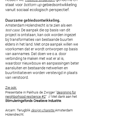
staat voor
bottom up
gebiedsontwikkeling
vanuit sociaal ecologisch perspectief.
Duurzame gebiedsontwikkeling.
Amsterdam Holendrecht is te zien als een
test-case.
De aanpak die op basis van dit
project is ontstaan, kan ook worden ingezet
bij transformaties van bestaande buurten
elders in het land. Met onze aanpak willen we
voorkomen dat er wordt ontworpen op basis
van aannames. Dat doen we o.a. door
verbinding te maken met wat er al is,
waardoor nieuwbouw en aanpassingen beter
aansluiten en bestaande netwerken en
buurtinitiatieven worden verstevigd in plaats
van verstoord.
Zie ook:
Presentatie
in Pakhuis de Zwijger "
designing
for
neighborhood resilience #2
"
//
Met dank aan het
Stimuleringsfonds Creatieve Industrie
.
Arcam:
Terugblik
design charette
Amsterdam
Holen
drecht.