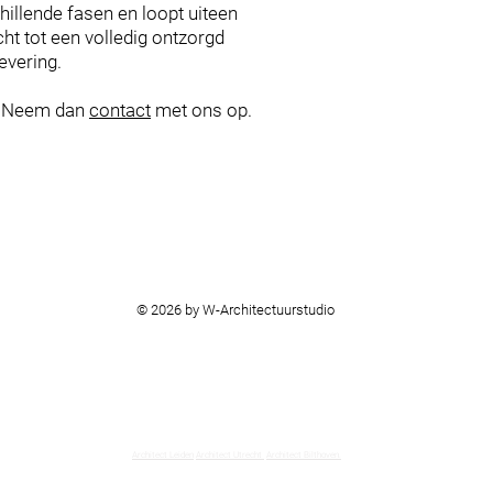
hillende fasen en loopt uiteen
ht tot een volledig ontzorgd
levering.
? Neem dan
contact
met ons op.
© 2026 by W-Architectuurstudio
Architect Leiden
Architect Utrecht
Architect Bilthoven.