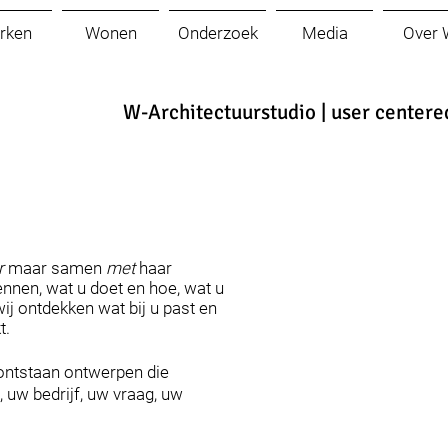
rken
Wonen
Onderzoek
Media
Over 
W-Architectuurstudio | user centere
r
maar samen
met
haar
ennen, wat u doet en hoe, wat u
wij ontdekken wat bij u past en
t.
 ontstaan ontwerpen die
, uw bedrijf, uw vraag, uw