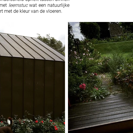
 met
leemstuc
wat een natuurlijke
rt met de kleur van de vloeren.