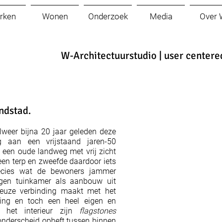
rken
Wonen
Onderzoek
Media
Over 
W-Architectuurstudio | user centere
ndstad.
alweer bijna 20 jaar geleden deze
g aan een vrijstaand jaren-50
n een oude landweg met vrij zicht
een terp en zweefde daardoor iets
ecies wat de bewoners jammer
gen tuinkamer als aanbouw uit
ieuze verbinding maakt met het
ing en toch een heel eigen en
n het interieur zijn
flagstones
 onderscheid opheft tussen binnen