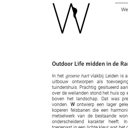
We
Outdoor Life midden in de Ra
In het
groene hart
vlakbij Leiden is 
uitbouw ontworpen als toevoegin
tuindershuis. Prachtig gesitueerd aa
over de weilanden stond het huis op 
boven het landschap. Dat was pr
vonden.
W
ontwierp een lager gele
koperen felsbanen die een harmon
metselwerk van de bestaande won
onderscheidend karakter heeft. I
toegepast in een lichte kleur wat het